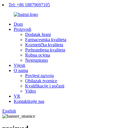
Tel: +86 18879697105
Dom
Proizvodi
Dodatak hrani
Farmaceutska kvaliteta
Kozmetička kvaliteta
Prehrambena kvaliteta
Robna ocjena
Negrupirano
Vijesti
O nama
Povijest razvoja
Obilazak tvornice
Kvalifikacije i počasti
Video
VR
Kontaktirajte nas
English