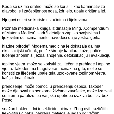
Kada se uzima oralno, može se koristiti kao karminativ za
glavobolje i začepljenost nosa, ždrijelo, upalu grkljana itd.
Njegovi esteri se koriste u začinima i lijekovima.
Poznata medicinska knjiga iz dinastije Ming, „Compendium
of Materia Medica“, sadrži detaljan zapis o svojstvima i
ljekovitim učincima mente, navodeći da je „oštra, gorka i
hladne prirode”. Moderna medicina je dokazala da ima
ekscitacijski učinak, potiče širenje kapilara kože, potiče
lučenje znojnih žlijezda, znojenje, detoksikaciju i evakuaciju.
topline vjetra, može se koristiti za liječenje prehlade i topline
vjetra. Također ima blagotvoran učinak na grlo, može se
koristiti za liječenje upale grla uzrokovane toplinom vjetra,
kašlja. Ima učinak
prenošenje, može pomoći u prenošenju ospica. Također
može djelovati na senzorne živčane završetke, može izazvati
senzornu paralizu, pa vanjska upotreba izaziva bol i svrbež.
Postoji
snažan baktericidni insekticidni učinak. Zbog ovih različitih
ljekovitih učinaka, paprena metvica je jedan od važnih