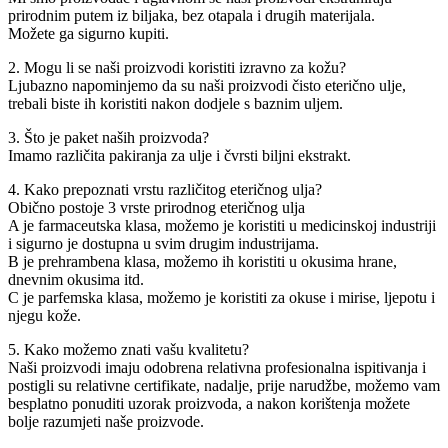
prirodnim putem iz biljaka, bez otapala i drugih materijala.
Možete ga sigurno kupiti.
2. Mogu li se naši proizvodi koristiti izravno za kožu?
Ljubazno napominjemo da su naši proizvodi čisto eterično ulje,
trebali biste ih koristiti nakon dodjele s baznim uljem.
3. Što je paket naših proizvoda?
Imamo različita pakiranja za ulje i čvrsti biljni ekstrakt.
4. Kako prepoznati vrstu različitog eteričnog ulja?
Obično postoje 3 vrste prirodnog eteričnog ulja
A je farmaceutska klasa, možemo je koristiti u medicinskoj industriji
i sigurno je dostupna u svim drugim industrijama.
B je prehrambena klasa, možemo ih koristiti u okusima hrane,
dnevnim okusima itd.
C je parfemska klasa, možemo je koristiti za okuse i mirise, ljepotu i
njegu kože.
5. Kako možemo znati vašu kvalitetu?
Naši proizvodi imaju odobrena relativna profesionalna ispitivanja i
postigli su relativne certifikate, nadalje, prije narudžbe, možemo vam
besplatno ponuditi uzorak proizvoda, a nakon korištenja možete
bolje razumjeti naše proizvode.