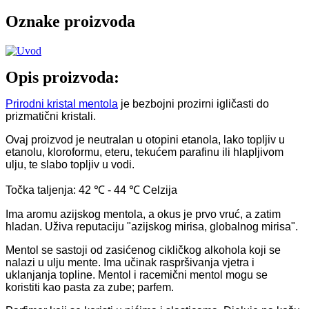
Oznake proizvoda
Opis proizvoda:
Prirodni kristal mentola
je bezbojni prozirni igličasti do
prizmatični kristali.
Ovaj proizvod je neutralan u otopini etanola, lako topljiv u
etanolu, kloroformu, eteru, tekućem parafinu ili hlapljivom
ulju, te slabo topljiv u vodi.
Točka taljenja: 42 ℃ - 44 ℃ Celzija
Ima aromu azijskog mentola, a okus je prvo vruć, a zatim
hladan. Uživa reputaciju "azijskog mirisa, globalnog mirisa".
Mentol se sastoji od zasićenog cikličkog alkohola koji se
nalazi u ulju mente. Ima učinak raspršivanja vjetra i
uklanjanja topline. Mentol i racemični mentol mogu se
koristiti kao pasta za zube; parfem.