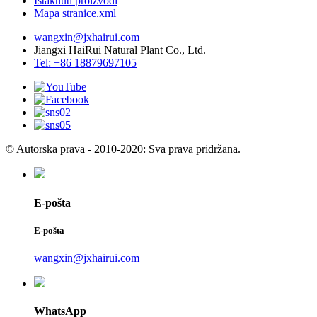
Istaknuti proizvodi
Mapa stranice.xml
wangxin@jxhairui.com
Jiangxi HaiRui Natural Plant Co., Ltd.
Tel: +86 18879697105
© Autorska prava - 2010-2020: Sva prava pridržana.
E-pošta
E-pošta
wangxin@jxhairui.com
WhatsApp