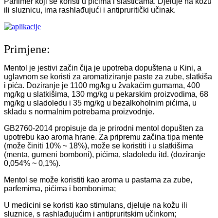
Parfimer koji se koristi u pićima i slasticama. Djeluje na kožu
ili sluznicu, ima rashlađujući i antipruritički učinak.
Primjene:
Mentol je jestivi začin čija je upotreba dopuštena u Kini, a
uglavnom se koristi za aromatiziranje paste za zube, slatkiša
i pića. Doziranje je 1100 mg/kg u žvakaćim gumama, 400
mg/kg u slatkišima, 130 mg/kg u pekarskim proizvodima, 68
mg/kg u sladoledu i 35 mg/kg u bezalkoholnim pićima, u
skladu s normalnim potrebama proizvodnje.
GB2760-2014 propisuje da je prirodni mentol dopušten za
upotrebu kao aroma hrane. Za pripremu začina tipa mente
(može činiti 10% ~ 18%), može se koristiti i u slatkišima
(menta, gumeni bomboni), pićima, sladoledu itd. (doziranje
0,054% ~ 0,1%).
Mentol se može koristiti kao aroma u pastama za zube,
parfemima, pićima i bombonima;
U medicini se koristi kao stimulans, djeluje na kožu ili
sluznice, s rashlađujućim i antipruritskim učinkom;