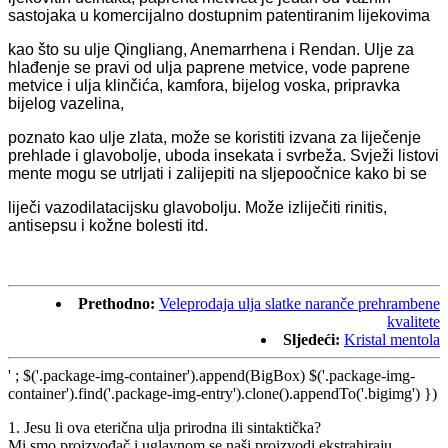
sastojaka u komercijalno dostupnim patentiranim lijekovima
kao što su ulje Qingliang, Anemarrhena i Rendan. Ulje za
hlađenje se pravi od ulja paprene metvice, vode paprene
metvice i ulja klinčića, kamfora, bijelog voska, pripravka
bijelog vazelina,
poznato kao ulje zlata, može se koristiti izvana za liječenje
prehlade i glavobolje, uboda insekata i svrbeža. Svježi listovi
mente mogu se utrljati i zalijepiti na sljepoočnice kako bi se
liječi vazodilatacijsku glavobolju. Može izliječiti rinitis,
antisepsu i kožne bolesti itd.
Prethodno:
Veleprodaja ulja slatke naranče prehrambene
kvalitete
Sljedeći:
Kristal mentola
' ; $('.package-img-container').append(BigBox) $('.package-img-
container').find('.package-img-entry').clone().appendTo('.bigimg') })
1. Jesu li ova eterična ulja prirodna ili sintaktička?
Mi smo proizvođač i uglavnom se naši proizvodi ekstrahiraju