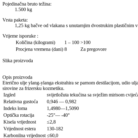
Pojedinačna bruto težina:
1.500 kg
Vrsta paketa:
1,25 kg bačve od vlakana s unutarnjim dvostrukim plastičnim 
Vrijeme isporuke
:
Količina (kilogrami)
1 – 100
>100
Procjena vremena (dani)
8
Za pregovore
Slika proizvoda
Opis proizvoda
Eterično ulje ylang-ylanga ekstrahira se parnom destilacijom, udio ulj
sirovine za frizersku kozmetiku.
Izgled
svijetložuta tekućina sa svježim mirisom cvijeć
Relativna gustoća
0,946 — 0,982
Indeks loma
1,4980—1,5090
Optička rotacija
-25°— -40°
Kisela vrijednost
≤2,8
Vrijednost estera
130-182
Karbonilna vrijednost
≤60,0