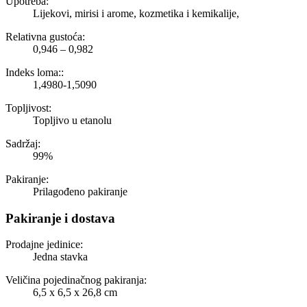
Upotreba:
Lijekovi, mirisi i arome, kozmetika i kemikalije,
Relativna gustoća:
0,946 – 0,982
Indeks loma::
1,4980-1,5090
Topljivost:
Topljivo u etanolu
Sadržaj:
99%
Pakiranje:
Prilagođeno pakiranje
Pakiranje i dostava
Prodajne jedinice:
Jedna stavka
Veličina pojedinačnog pakiranja:
6,5 x 6,5 x 26,8 cm