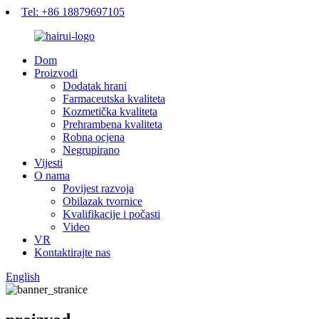
Tel: +86 18879697105
Dom
Proizvodi
Dodatak hrani
Farmaceutska kvaliteta
Kozmetička kvaliteta
Prehrambena kvaliteta
Robna ocjena
Negrupirano
Vijesti
O nama
Povijest razvoja
Obilazak tvornice
Kvalifikacije i počasti
Video
VR
Kontaktirajte nas
English