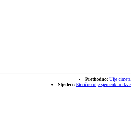
Prethodno:
Ulje cimeta
Sljedeći:
Eterično ulje sjemenki mrkve