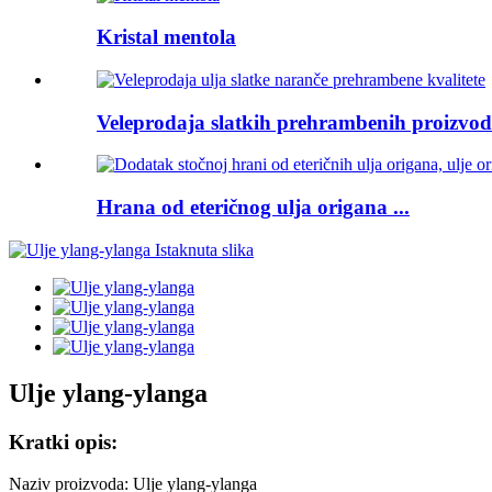
Kristal mentola
Veleprodaja slatkih prehrambenih proizvoda
Hrana od eteričnog ulja origana ...
Ulje ylang-ylanga
Kratki opis:
Naziv proizvoda: Ulje ylang-ylanga