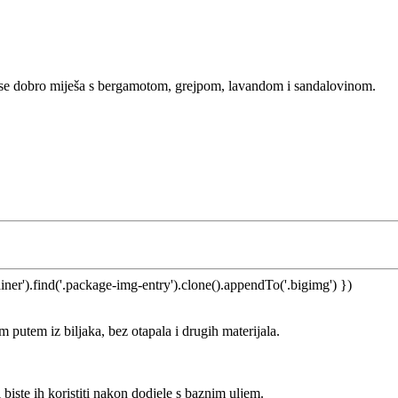
no se dobro miješa s bergamotom, grejpom, lavandom i sandalovinom.
ner').find('.package-img-entry').clone().appendTo('.bigimg') })
 putem iz biljaka, bez otapala i drugih materijala.
biste ih koristiti nakon dodjele s baznim uljem.