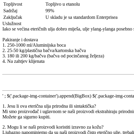
Topljivost
Topljivo u etanolu
Sadržaj
99%
Zaključak
U skladu je sa standardom Enterprisea
Uslužnost
Iako se većina eteričnih ulja dobro miješa, ulje ylang-ylanga poseb
Pakiranje i dostava
1. 250-1000 ml/Aluminijska boca
2. 25-50 kg/plastična bačva/kartonska bačva
3. 180 ili 200 kg/bačva (bačva od pocinčanog željeza)
4. Na zahtjev klijenata
' ; $('.package-img-container').append(BigBox) $('.package-img-contai
1. Jesu li ova eterična ulja prirodna ili sintaktička?
Mi smo proizvođač i uglavnom se naši proizvodi ekstrahiraju prirodnim
Možete ga sigurno kupiti.
2. Mogu li se naši proizvodi koristiti izravno za kožu?
Ljubazno napominjemo da su naši proizvodi čisto eterično ulje, trebali 